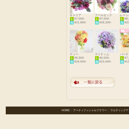
キャリア
フールセック
レーシ
¥7,000-
¥7,000-
¥8,
¥21,800-
¥26,300-
¥33
ディー
マリティム
パーテ
¥6,500-
¥6,000-
¥7,
¥24,600-
¥23,400-
¥15
HOME
｜
アーティフィシャルフラワー
｜
ウエディングア