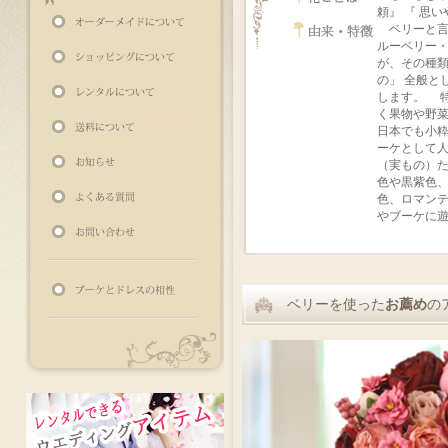
頼』 『 思
ベリーと言
ルーベリー
が、その種
の」 全般と
します。 
く果物や野
日本でも小
ーケとして
（実もの）
色や黒紫色
色、ロマン
やブーケに
ベリーを使った
お薦め
の