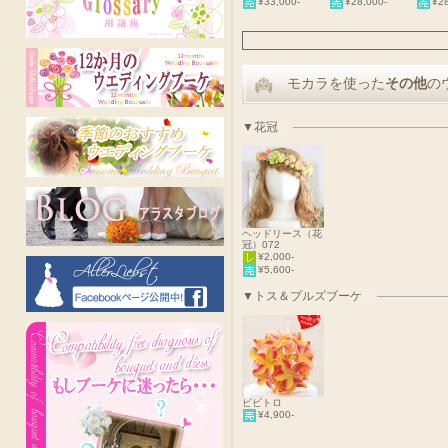
¥33,000-
¥28,000-
¥28
モカラを使った
その他
の
▼花冠
ヘッドリース（花
冠）072
¥2,000-
¥5,600-
▼トス＆プルズブーケ
ビビトロ
¥4,900-