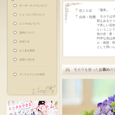
『優美』 
モカラは洋ラ
類もあるそ
で美しい花
ということ
色の赤・黄
POPな色は
ル・南国・
として用い
モカラを使った
お薦め
の