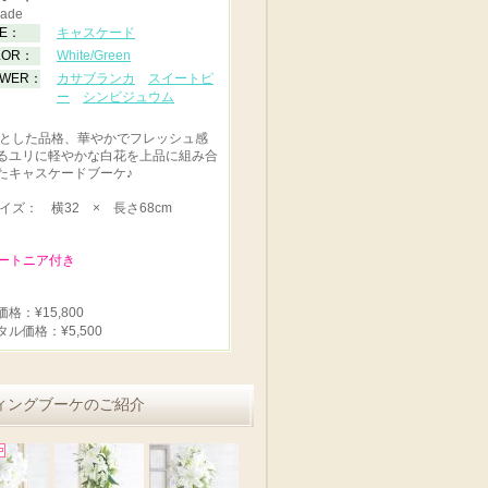
ade
PE：
キャスケード
LOR：
White/Green
OWER：
カサブランカ
スイートピ
ー
シンビジュウム
とした品格、華やかでフレッシュ感
るユリに軽やかな白花を上品に組み合
たキャスケードブーケ♪
イズ： 横32 × 長さ68cm
ブートニア付き
格：¥15,800
タル価格：¥5,500
ィングブーケのご紹介