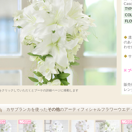
Casc
TY
CO
FL
◆
凛
のあ
わせ
◆
サ
※ 
販売価
レン
をクリックしていただくとブーケの詳細ページに移動します
カサブランカを使った
その他
のアーティフィシャルフラワーウエデ