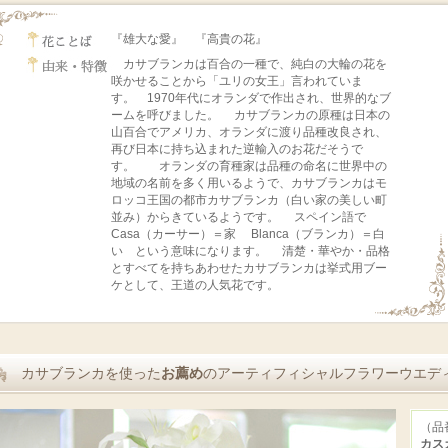
『雄大な愛』 『高貴の花』
カサブランカは百合の一種で、純白の大輪の花を
咲かせることから「ユリの女王」言われていま
す。 1970年代にオランダで作出され、世界的なブ
ームを呼びました。 カサブランカの原種は日本の
山百合でアメリカ、オランダに渡り品種改良され、
再び日本に持ち込まれた逆輸入のお花だそうで
す。 オランダの育種家は品種の命名に世界中の
地域の名前を多く用いるようで、カサブランカはモ
ロッコ王国の都市カサブランカ（白い家の美しい町
並み）からきているようです。 スペイン語で
Casa（カーサー）＝家 Blanca（ブランカ）＝白
い という意味になります。 清楚・華やか・品格
とすべてを持ちあわせたカサブランカは挙式用ブー
ケとして、王道の人気花です。
カサブランカを使った
お薦め
のアーティフィシャルフラワーウエデ
（品番
カス