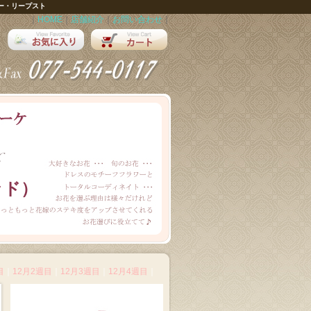
ー・リープスト
｜
HOME
｜
店舗紹介
｜
お問い合わせ
｜
ッド）
目
｜
12月2週目
｜
12月3週目
｜
12月4週目
｜