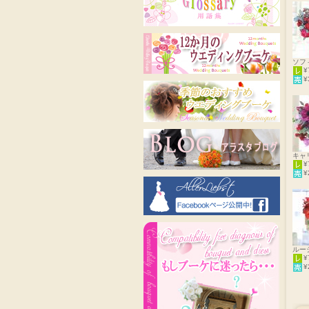
ソフ
¥
¥
キャ
¥
¥
ルー
¥
¥