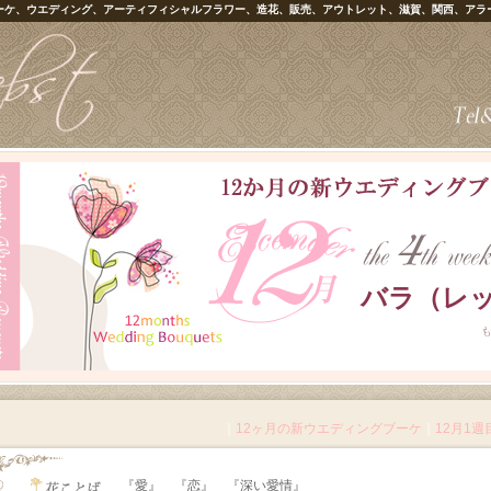
ーケ、ウエディング、アーティフィシャルフラワー、造花、販売、アウトレット、滋賀、関西、アラ
バラ（レ
｜
12ヶ月の新ウエディングブーケ
｜
12月1週
『愛』 『恋』 『深い愛情』