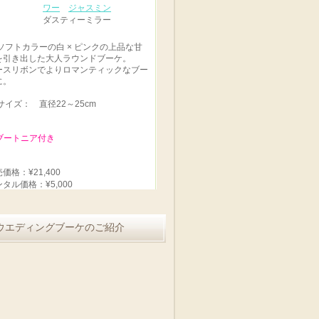
ワー
ジャスミン
ダスティーミラー
ソフトカラーの白 × ピンクの上品な甘
を引き出した大人ラウンドブーケ。
ースリボンでよりロマンティックなブー
に。
サイズ： 直径22～25cm
 ブートニア付き
価格：¥21,400
タル価格：¥5,000
ウエディングブーケのご紹介