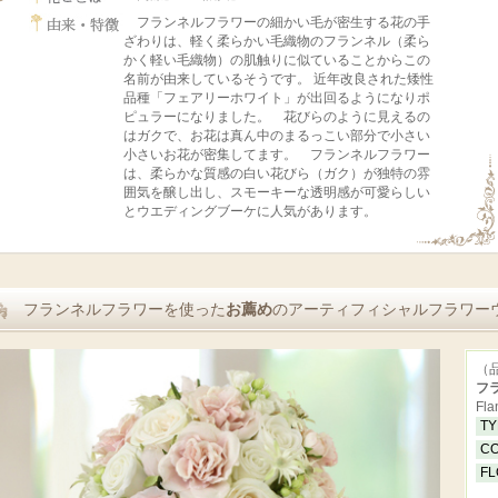
フランネルフラワーの細かい毛が密生する花の手
ざわりは、軽く柔らかい毛織物のフランネル（柔ら
かく軽い毛織物）の肌触りに似ていることからこの
名前が由来しているそうです。 近年改良された矮性
品種「フェアリーホワイト」が出回るようになりポ
ピュラーになりました。 花びらのように見えるの
はガクで、お花は真ん中のまるっこい部分で小さい
小さいお花が密集してます。 フランネルフラワー
は、柔らかな質感の白い花びら（ガク）が独特の雰
囲気を醸し出し、スモーキーな透明感が可愛らしい
とウエディングブーケに人気があります。
フランネルフラワーを使った
お薦め
のアーティフィシャルフラワー
（品
フ
Fla
T
C
F