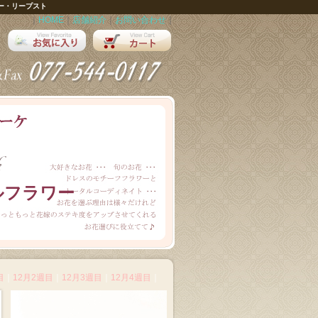
ー・リープスト
｜
HOME
｜
店舗紹介
｜
お問い合わせ
｜
ルフラワー
目
｜
12月2週目
｜
12月3週目
｜
12月4週目
｜