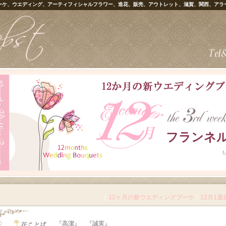
ーケ、ウエディング、アーティフィシャルフラワー、造花、販売、アウトレット、滋賀、関西、アラ
フランネ
｜
12ヶ月の新ウエディングブーケ
｜
12月1週
『高潔』 『誠実』