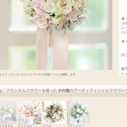
◆
さ
レ
ケ
◆
※
販売
レン
をクリックしていただくとブーケの詳細ページに移動します
フランネルフラワーを使った
その他
のアーティフィシャルフラワー
フォタブル
アシュラム
リリカ
フラッフィー