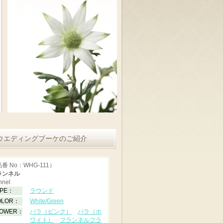
ウエディングブーケのご紹介
番 No：WHG-111）
ランネル
nnel
YPE：
ラウンド
OLOR：
White/Green
LOWER：
バラ（ピンク）
バラ（ホ
ワイト）
フランネルフラ