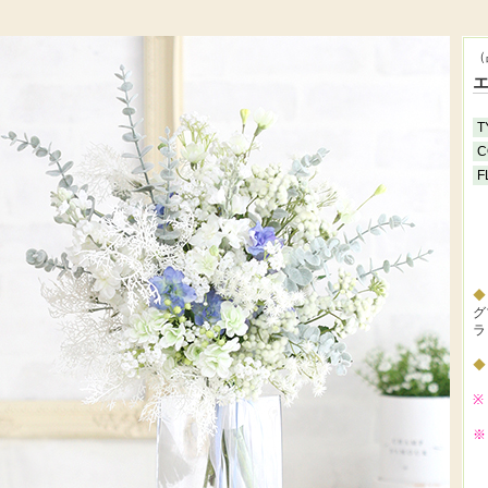
（
T
C
F
グ
ラ
※
※