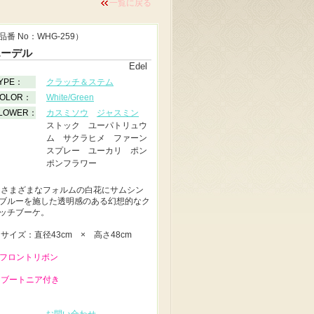
一覧に戻る
品番 No：WHG-259）
エーデル
Edel
YPE：
クラッチ＆ステム
OLOR：
White/Green
LOWER：
カスミソウ
ジャスミン
ストック ユーパトリュウ
ム サクラヒメ ファーン
スプレー ユーカリ ポン
ポンフラワー
◆
さまざまなフォルムの白花にサムシン
ブルーを施した透明感のある幻想的なク
ッチブーケ。
◆
サイズ：直径43cm × 高さ48cm
 フロントリボン
 ブートニア付き