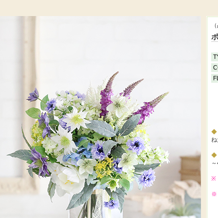
（
T
C
F
ね
～
※
※