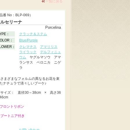
一覧に戻る
品番 No：BLP-069）
ポルセリーナ
Porcelina
YPE：
クラッチ＆ステム
OLOR：
Blue/Purple
LOWER：
クレマチス
アマリリス
ライラック
デルフィニュ
ウム
ヤグルマソウ アマ
ランサス ベロニカ ニゲ
ラ
◆
さまざまなフォルムの異なるお花を束
たナチュラで清々しいブーケ♪
◆
サイズ： 直径30～38cm × 高さ36
46cm
 フロントリボン
 ブートニア付き