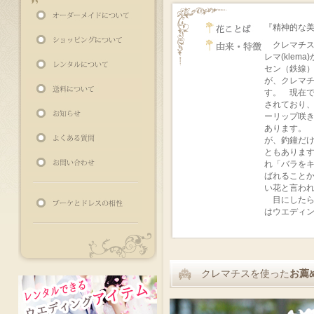
『精神的な
クレマチス
レマ(kle
セン（鉄線
が、クレマ
す。 現在で
されており
ーリップ咲
あります。
が、釣鐘だ
ともありま
れ「バラを
ばれること
い花と言わ
目にしたら
はウエディ
クレマチスを使った
お薦