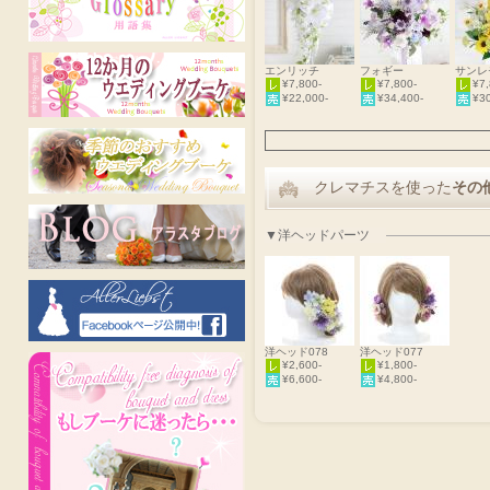
エンリッチ
フォギー
サンレ
¥7,800-
¥7,800-
¥7,
¥22,000-
¥34,400-
¥30
クレマチスを使った
その
▼洋ヘッドパーツ
洋ヘッド078
洋ヘッド077
¥2,600-
¥1,800-
¥6,600-
¥4,800-