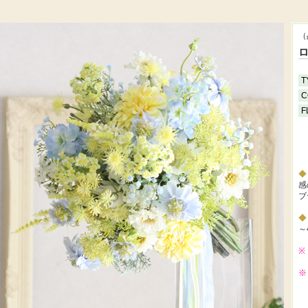
（
T
C
F
感
ブ
～
※
※