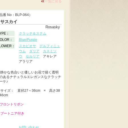
一覧に戻る
品番 No：BLP-064）
ロサスカイ
Rosasky
YPE：
クラッチ＆ステム
OLOR：
Blue/Purple
LOWER：
スカビオサ
デルフィニュ
ウム
ダリア
カスミソ
ウ
セルリア
アキレア
アラリア
◆
静かな色合いと優しいお花で描く透明
のあるナチュラルエレガンスなクラッチ
ーケ♪
◆
サイズ： 直径27～36cm × 高さ38
46cm
 フロントリボン
 ブートニア付き
お問い合わせ