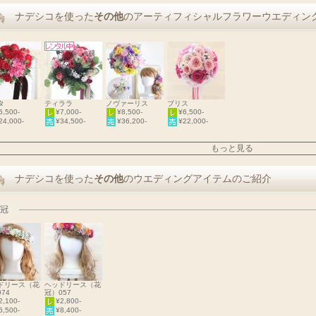
ナデシコを使った
その他
のアーティフィシャルフラワーウエディン
タ
ティララ
ノヴァーリス
ブリス
6,500-
¥7,000-
¥8,500-
¥6,500-
24,000-
¥34,500-
¥36,200-
¥22,000-
もっと見る
ナデシコを使った
その他
のウエディングアイテムのご紹介
冠
ドリース（花
ヘッドリース（花
74
冠）057
2,100-
¥2,800-
6,500-
¥8,400-