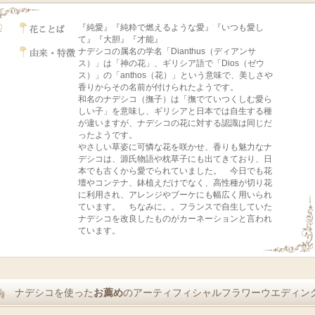
『純愛』『純粋で燃えるような愛』『いつも愛し
て』『大胆』『才能』
ナデシコの属名の学名「Dianthus（ディアンサ
ス）」は「神の花」、ギリシア語で「Dios（ゼウ
ス）」の「anthos（花）」という意味で、美しさや
香りからその名前が付けられたようです。
和名のナデシコ（撫子）は「撫でていつくしむ愛ら
しい子」を意味し、ギリシアと日本では自生する種
が違いますが、ナデシコの花に対する認識は同じだ
ったようです。
やさしい草姿に可憐な花を咲かせ、香りも魅力なナ
デシコは、源氏物語や枕草子にも出てきており、日
本でも古くから愛でられていました。 今日でも花
壇やコンテナ、鉢植えだけでなく、高性種が切り花
に利用され、アレンジやブーケにも幅広く用いられ
ています。 ちなみに。。フランスで自生していた
ナデシコを改良したものがカーネーションと言われ
ています。
ナデシコを使った
お薦め
のアーティフィシャルフラワーウエディン