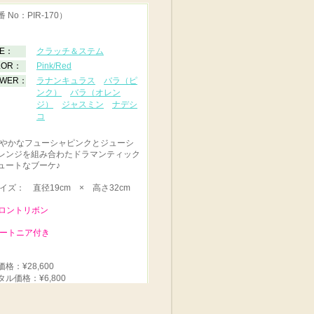
 No：PIR-170）
PE：
クラッチ＆ステム
LOR：
Pink/Red
OWER：
ラナンキュラス
バラ（ピ
ンク）
バラ（オレン
ジ）
ジャスミン
ナデシ
コ
やかなフューシャピンクとジューシ
レンジを組み合わたドラマンティック
ュートなブーケ♪
イズ： 直径19cm × 高さ32cm
フロントリボン
ブートニア付き
格：¥28,600
タル価格：¥6,800