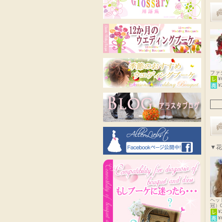
ファ
¥
¥
▼花
ヘッ
冠）0
¥
¥