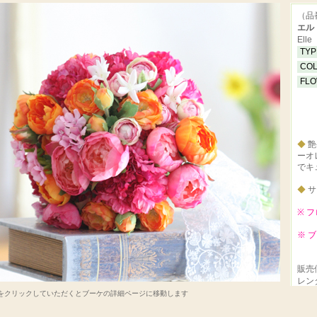
（品番
エル
Elle
TY
CO
FL
◆
艶
ーオ
でキ
◆
サ
※ 
※ 
販売価
レン
をクリックしていただくとブーケの詳細ページに移動します