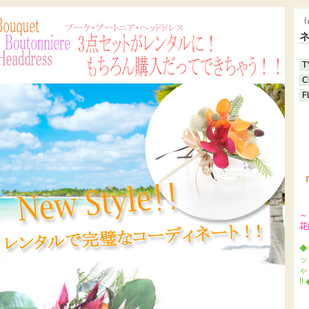
（
T
C
F
『
～
花
◆
ッ
ゃ
!! 