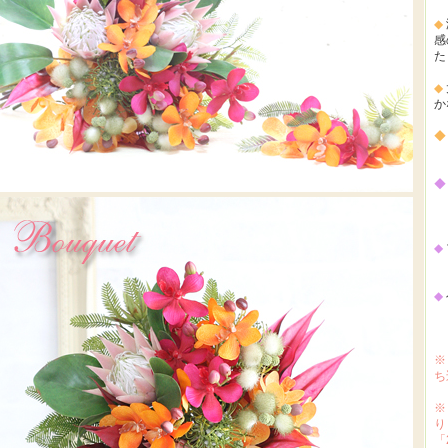
◆
感
た
◆
か
◆
◆
直
◆
横
◆
※
ち
※
り
「