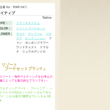
品番 No：RWP-047）
ネイティブ
Native
YPE：
クラッチ＆ステム
OLOR：
リゾートブーケセット
LOWER：
モカラ
デンファレ
プロ
テア
ピンクッション
フ
ァン ポンポンフラワー
ウッドチェスト ドラセ
ナ リュウカデンドロ
 リゾート
ブーケセットプラン!! 』
リゾート・海外ウエディングをお考えの
嫁にとっても魅力的なプランです♪～
ウエディングブーケ ・ ブートニア ・ ヘ
ドドレスの3点セットがレンタルできち
う! しかも最大2週間までレンタル OK
◆