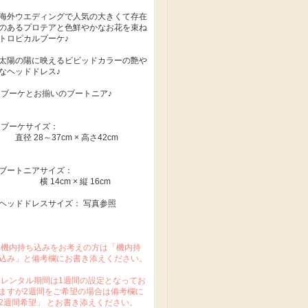
海外ウエディングで人気の大きくて存在
のあるプロテアと色鮮やかなお花を束ね
トロピカルブーケ♪
太陽の陽に映えるビビッドカラーの艶や
なヘッドドレス♪
ブーケとお揃いのブートニア♪
ブーケサイズ：
径 28～37cm × 高さ42cm
ブートニアサイズ：
 14cm × 縦 16cm
ヘッドドレスサイズ： 写真参照
 機内持ち込みをお考えの方は「機内持
込み」と備考欄にお書き添えください。
 レンタル期間は1週間の設定となってお
ますが2週間をご希望の場合は備考欄に
2週間希望」 とお書き添えください。