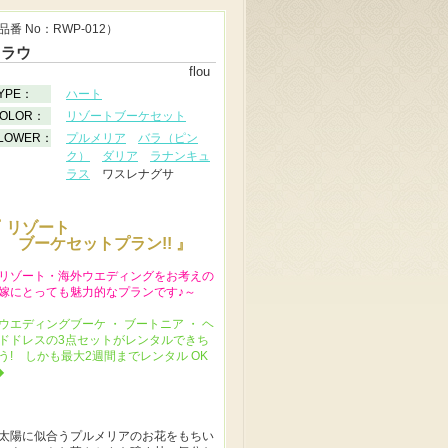
品番 No：RWP-012）
フラウ
flou
YPE：
ハート
OLOR：
リゾートブーケセット
LOWER：
プルメリア
バラ（ピン
ク）
ダリア
ラナンキュ
ラス
ワスレナグサ
 リゾート
ブーケセットプラン!! 』
リゾート・海外ウエディングをお考えの
嫁にとっても魅力的なプランです♪～
ウエディングブーケ ・ ブートニア ・ ヘ
ドドレスの3点セットがレンタルできち
う! しかも最大2週間までレンタル OK
◆
太陽に似合うプルメリアのお花をもちい