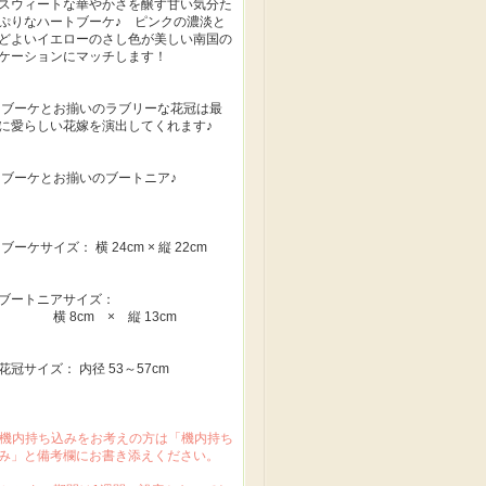
スウィートな華やかさを醸す甘い気分た
ぷりなハートブーケ♪ ピンクの濃淡と
どよいイエローのさし色が美しい南国の
ケーションにマッチします！
ブーケとお揃いのラブリーな花冠は最
に愛らしい花嫁を演出してくれます♪
ブーケとお揃いのブートニア♪
ブーケサイズ： 横 24cm × 縦 22cm
ブートニアサイズ：
 8cm × 縦 13cm
花冠サイズ： 内径 53～57cm
 機内持ち込みをお考えの方は「機内持ち
み」と備考欄にお書き添えください。