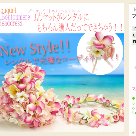
（
T
C
F
『
～
花
◆
ッ
ゃ
!! 
◆