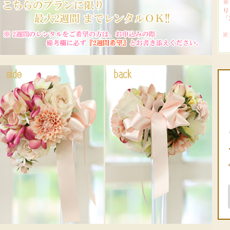
※
り
「
※