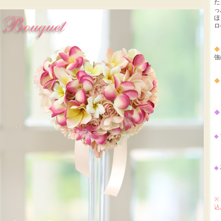
た
っ
ほ
ロ
◆
強
◆
◆
◆
横
◆
※
込