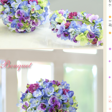
を
ケ
◆
ー
花
◆
◆
◆
横
◆
※
込
※