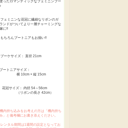
使ったロマンティックなフェミニンブー
♪
フェミニンな花冠に繊細なリボンのガ
ランドがついてより一層チャーミングな
嫁に!!
もちろんブートニアもお揃い!!
ブーケサイズ： 直径 21cm
ブートニアサイズ：
 10cm × 縦 15cm
花冠サイズ： 内径 54～56cm
（リボンの長さ 42cm）
 機内持ち込みをお考えの方は「機内持ち
み」と備考欄にお書き添えください。
 レンタル期間は1週間の設定となってお