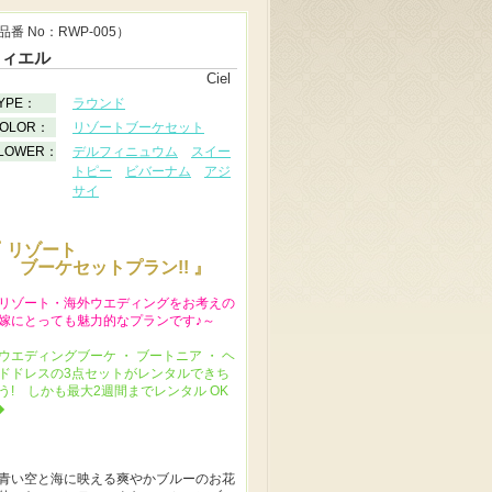
品番 No：RWP-005）
スィエル
Ciel
YPE：
ラウンド
OLOR：
リゾートブーケセット
LOWER：
デルフィニュウム
スイー
トピー
ビバーナム
アジ
サイ
 リゾート
ブーケセットプラン!! 』
リゾート・海外ウエディングをお考えの
嫁にとっても魅力的なプランです♪～
ウエディングブーケ ・ ブートニア ・ ヘ
ドドレスの3点セットがレンタルできち
う! しかも最大2週間までレンタル OK
◆
青い空と海に映える爽やかブルーのお花