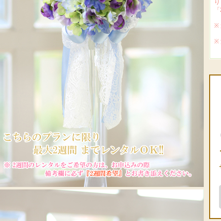
り
「
※
※