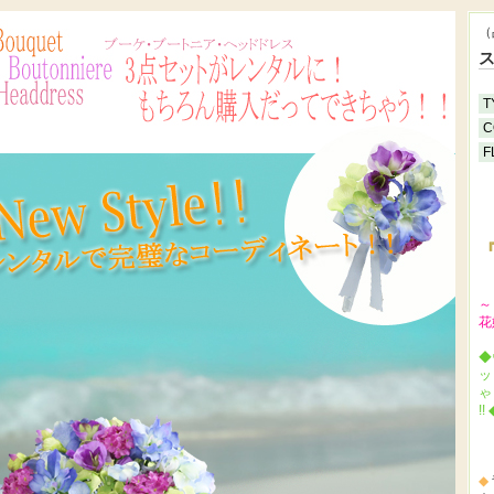
（
T
C
F
『
～
花
◆
ッ
ゃ
!! 
◆