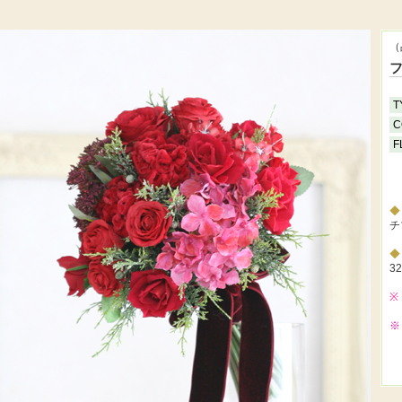
（
T
C
F
チ
3
※
※