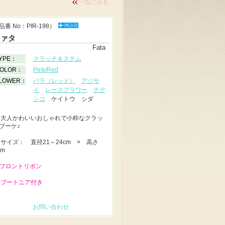
一覧に戻る
品番 No：PIR-198）
ファタ
Fata
YPE：
クラッチ＆ステム
OLOR：
Pink/Red
LOWER：
バラ（レッド）
アジサ
イ
レースフラワー
ナデ
シコ
ケイトウ シダ
◆
大人かわいいおしゃれで小粋なクラッ
ブーケ♪
◆
サイズ： 直径21～24cm × 高さ
2m
 フロントリボン
 ブートニア付き
お問い合わせ