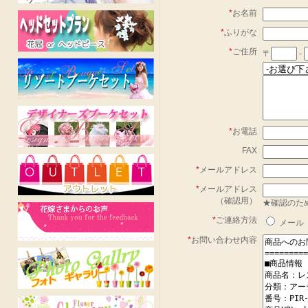
*
お名前
*
ふりがな
*
ご住所
〒
-
*
お電話
FAX
*
メールアドレス
*
メールアドレス
（確認用）
★確認のた
*
ご連絡方法
メール
*
お問い合わせ内容