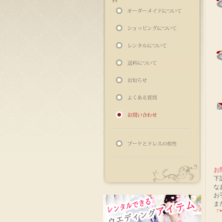
お
下
な
お
ま
「
*