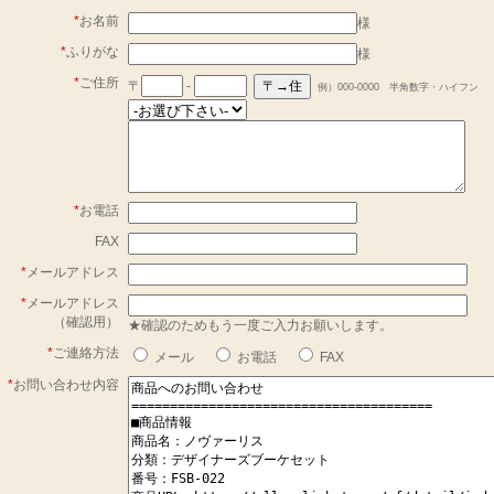
*
お名前
様
*
ふりがな
様
*
ご住所
〒
-
例）000-0000 半角数字・ハイフン
*
お電話
FAX
*
メールアドレス
*
メールアドレス
（確認用）
★確認のためもう一度ご入力お願いします。
*
ご連絡方法
メール
お電話
FAX
*
お問い合わせ内容