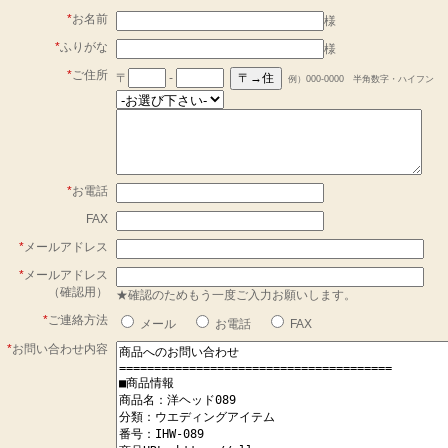
*
お名前
様
*
ふりがな
様
*
ご住所
〒
-
例）000-0000 半角数字・ハイフン
*
お電話
FAX
*
メールアドレス
*
メールアドレス
（確認用）
★確認のためもう一度ご入力お願いします。
*
ご連絡方法
メール
お電話
FAX
*
お問い合わせ内容