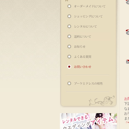
お
下
な
お
ま
「
*