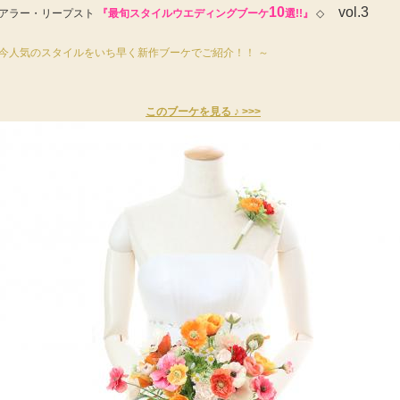
10
vol.3
 アラー・リープスト
『最旬スタイルウエディングブーケ
選!!』
◇
 今人気のスタイルをいち早く新作ブーケでご紹介！！ ～
このブーケを見る ♪ >>>