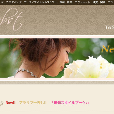
ーケ、ウエディング、アーティフィシャルフラワー、造花、販売、アウトレット、滋賀、関西、アラ
New!!
アラリプ一押し!!
『最旬スタイルブーケ♪』