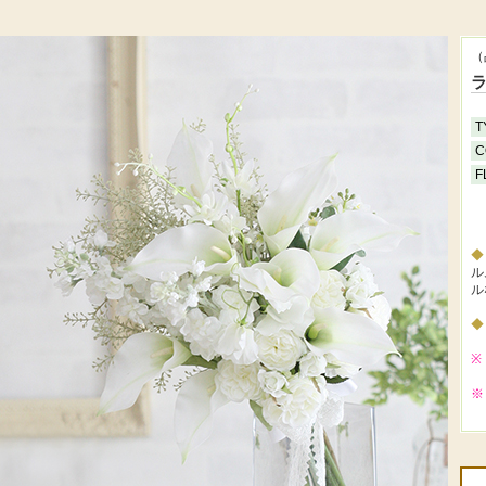
（
T
C
F
ル
ル
※
※