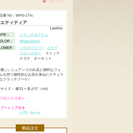
一覧に戻る
品番 No：WHG-274）
ラエティティア
Laetitia
YPE：
クラッチ＆ステム
OLOR：
White/Green
LOWER：
バラ(ホワイト)
カラー
ブルースター
ストック
ナズナ オーキッド
◆
優しいニュアンスの白花と独特なフォ
ムを持つ個性的なお花を束ねたナチュラ
なクラッチブーケ♪
◆
サイズ： 横33 × 長さ57（cm)
 フロントリボン
 ブートニア付き
お問い合わせ