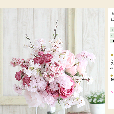
（
T
C
F
ね
フ
思
46
※