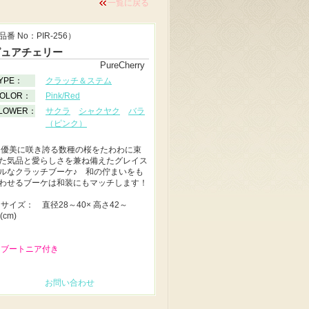
一覧に戻る
品番 No：PIR-256）
ピュアチェリー
PureCherry
YPE：
クラッチ＆ステム
OLOR：
Pink/Red
LOWER：
サクラ
シャクヤク
バラ
（ピンク）
◆
優美に咲き誇る数種の桜をたわわに束
た気品と愛らしさを兼ね備えたグレイス
ルなクラッチブーケ♪ 和の佇まいをも
わせるブーケは和装にもマッチします！
◆
サイズ： 直径28～40× 高さ42～
(cm)
 ブートニア付き
お問い合わせ