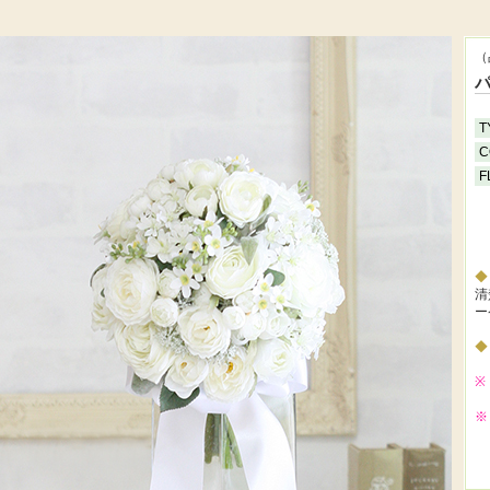
（
T
C
F
清
ー
※
※