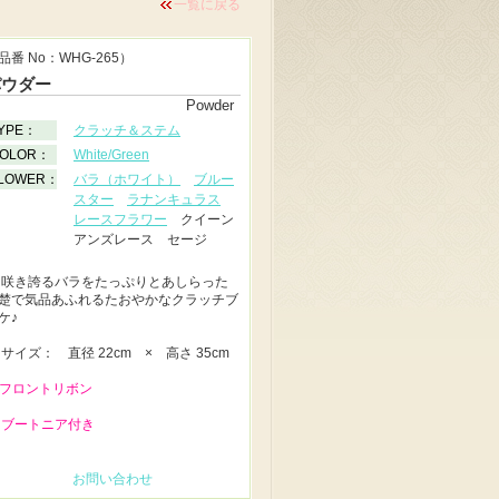
一覧に戻る
品番 No：WHG-265）
パウダー
Powder
YPE：
クラッチ＆ステム
OLOR：
White/Green
LOWER：
バラ（ホワイト）
ブルー
スター
ラナンキュラス
レースフラワー
クイーン
アンズレース セージ
◆
咲き誇るバラをたっぷりとあしらった
楚で気品あふれるたおやかなクラッチブ
ケ♪
◆
サイズ： 直径 22cm × 高さ 35cm
 フロントリボン
 ブートニア付き
お問い合わせ