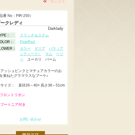
一覧に戻る
品番 No：PIR-250）
ダークレディ
Darklady
YPE：
クラッチ＆ステム
OLOR：
Pink/Red
LOWER：
カラー
ダリア
バラ（ア
ンティーク）
マム
ベリ
ー
ユーカリ パーム
◆
アッシュピンクとマチュアカラーのお
を束ねたグラマラスなブーケ♪
◆
サイズ： 直径26～40× 高さ38～51cm
 フロントリボン
 ブートニア付き
お問い合わせ