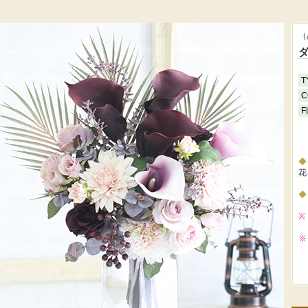
（
T
C
F
花
※
※