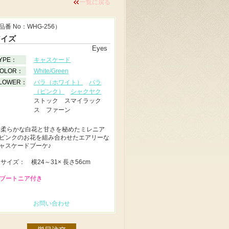
一覧に戻る
品番 No：WHG-256）
アイズ
Eyes
YPE：
キャスケード
OLOR：
White/Green
LOWER：
バラ（ホワイト）
バラ
（ピンク）
シャクヤク
ストック スマイラック
ス ファーン
◆
柔らかな白花と甘さを秘めたミレニア
ピンクのお花を組み合わせたエアリーな
ャスケードブーケ♪
◆
サイズ： 横24～31× 長さ56cm
 ブートニア付き
お問い合わせ