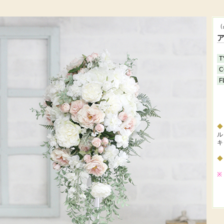
（
T
C
F
ル
キ
※