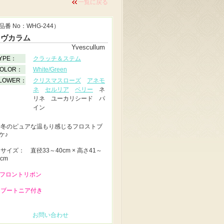
一覧に戻る
品番 No：WHG-244）
イヴカラム
Yvescullum
YPE：
クラッチ＆ステム
OLOR：
White/Green
LOWER：
クリスマスローズ
アネモ
ネ
セルリア
ベリー
ネ
リネ ユーカリシード パ
イン
◆
冬のピュアな温もり感じるフロストブ
ケ♪
◆
サイズ： 直径33～40cm × 高さ41～
9cm
 フロントリボン
 ブートニア付き
お問い合わせ