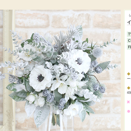
（
T
C
F
ー
4
※
※