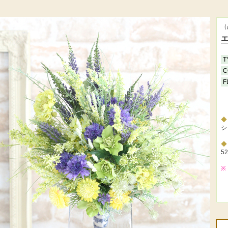
（
T
C
F
シ
5
※