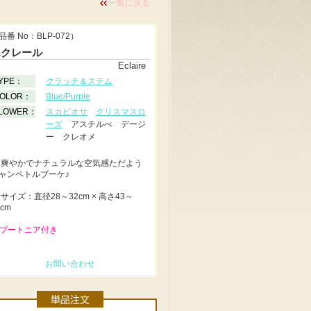
一覧に戻る
品番 No：BLP-072）
エクレール
Eclaire
YPE：
クラッチ＆ステム
OLOR：
Blue/Purple
LOWER：
スカビオサ
クリスマスロ
ーズ
アスチルべ デージ
ー クレオメ
◆
爽やかでナチュラルな空気感ただよう
ャンペトルブーケ♪
◆
サイズ：直径28～32cm × 高さ43～
2cm
 ブートニア付き
お問い合わせ