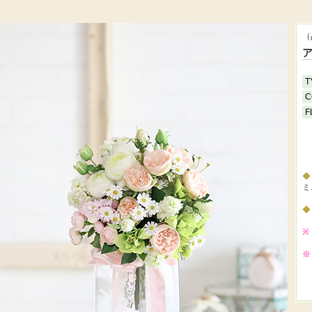
（
T
C
F
ミ
※
※