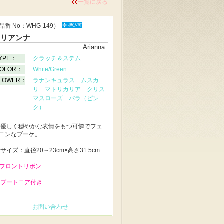
一覧に戻る
品番 No：WHG-149）
アリアンナ
Arianna
YPE：
クラッチ＆ステム
OLOR：
White/Green
LOWER：
ラナンキュラス
ムスカ
リ
マトリカリア
クリス
マスローズ
バラ（ピン
ク）
◆
優しく穏やかな表情をもつ可憐でフェ
ニンなブーケ。
◆
サイズ：直径20～23cm×高さ31.5cm
 フロントリボン
 ブートニア付き
お問い合わせ