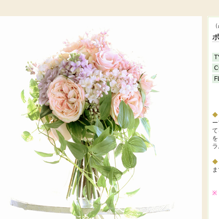
（
T
C
F
ー
て
を
ラ
ま
※