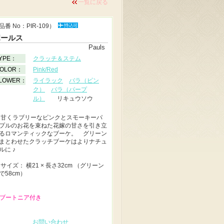
一覧に戻る
品番 No：PIR-109）
ポールス
Pauls
YPE：
クラッチ＆ステム
OLOR：
Pink/Red
LOWER：
ライラック
バラ（ピン
ク）
バラ（パープ
ル）
リキュウソウ
◆
甘くラブリーなピンクとスモーキーパ
プルのお花を束ねた花嫁の甘さを引き立
るロマンティックなブーケ。 グリーン
まとわせたクラッチブーケはよりナチュ
ルに ♪
◆
サイズ： 横21 × 長さ32cm （グリーン
で58cm）
 ブートニア付き
お問い合わせ