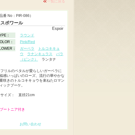
一覧に戻る
品番 No：PIR-086）
エスポワール
Espoir
YPE：
ラウンド
OLOR：
Pink/Red
LOWER：
ガーベラ
トルコキキョ
ウ
ラナンキュラス
バラ
（ピンク）
ランタナ
◆
フリルのペタルが愛らしいガーベラに
福感いっぱいのローズ、流行の華やかな
重咲きのトルコキキョウを束ねたロマン
ィックブーケ。
◆
サイズ： 直径21cm
 ブートニア付き
お問い合わせ