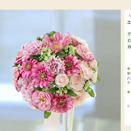
（
T
C
F
幸
八
テ
※