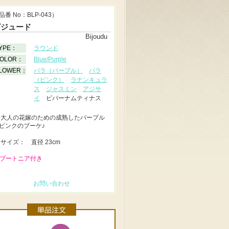
品番 No：BLP-043）
ビジュード
Bijoudu
YPE：
ラウンド
OLOR：
Blue/Purple
LOWER：
バラ（パープル）
バラ
（ピンク）
ラナンキュラ
ス
ジャスミン
アジサ
イ
ビバーナムティナス
◆
大人の花嫁のための成熟したパープル
ピンクのブーケ♪
◆
サイズ： 直径 23cm
 ブートニア付き
お問い合わせ