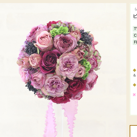
（
T
C
F
＆
※