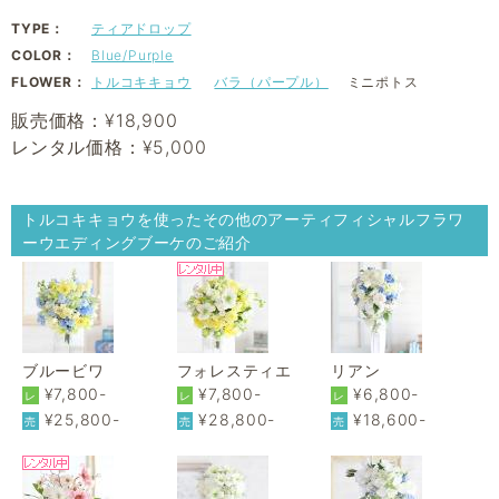
TYPE：
ティアドロップ
COLOR：
Blue/Purple
FLOWER：
トルコキキョウ
バラ（パープル）
ミニポトス
販売価格：¥18,900
レンタル価格：¥5,000
トルコキキョウを使ったその他のアーティフィシャルフラワ
ーウエディングブーケのご紹介
ブルービワ
フォレスティエ
リアン
¥7,800-
¥7,800-
¥6,800-
レ
レ
レ
¥25,800-
¥28,800-
¥18,600-
売
売
売