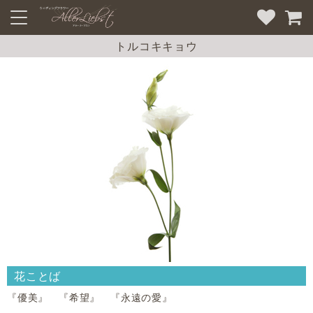
トルコキキョウ
花ことば
『優美』 『希望』 『永遠の愛』