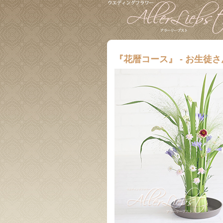
『花暦コース』 - お生徒