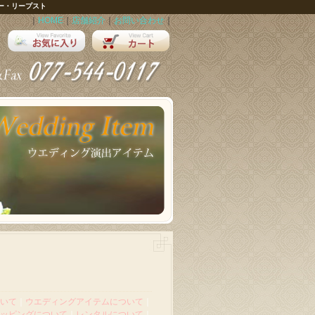
ー・リープスト
｜
HOME
｜
店舗紹介
｜
お問い合わせ
｜
いて
｜
ウエディングアイテムについて
｜
ッピングについて
｜
レンタルについて
｜