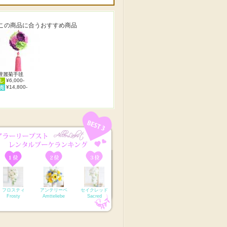
この商品に合うおすすめ商品
豊麗菊手毬
¥6,000-
¥14,800-
フロスティ
アンテリーベ
セイクレッド
Frosty
Amtteliebe
Sacred