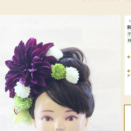
（
和
T
F
デ