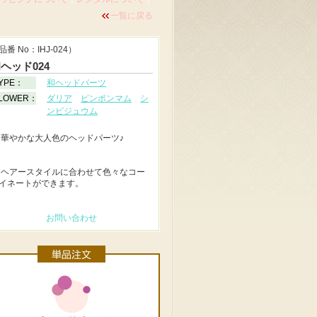
一覧に戻る
品番 No：IHJ-024）
ヘッド024
YPE：
和ヘッドパーツ
LOWER：
ダリア
ピンポンマム
シ
ンビジュウム
◆
華やかな大人色のヘッドパーツ♪
◆
ヘアースタイルに合わせて色々なコー
イネートができます。
お問い合わせ