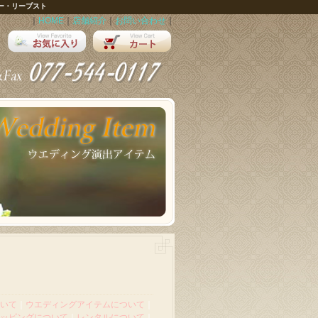
ー・リープスト
｜
HOME
｜
店舗紹介
｜
お問い合わせ
｜
いて
｜
ウエディングアイテムについて
｜
ッピングについて
｜
レンタルについて
｜