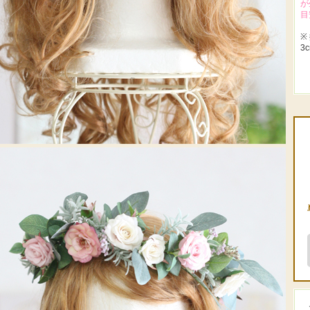
が
目
※
3