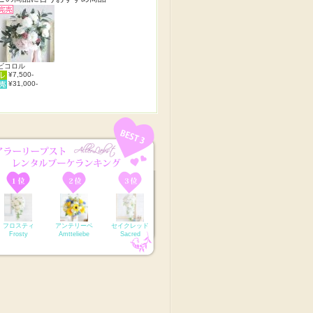
ビコロル
¥7,500-
¥31,000-
フロスティ
アンテリーベ
セイクレッド
Frosty
Amtteliebe
Sacred