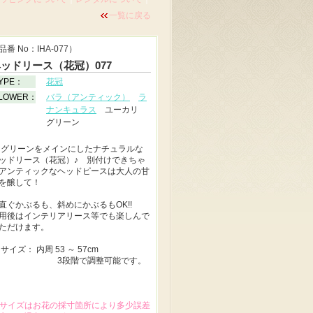
一覧に戻る
品番 No：IHA-077）
ッドリース（花冠）077
YPE：
花冠
LOWER：
バラ（アンティック）
ラ
ナンキュラス
ユーカリ
グリーン
◆
グリーンをメインにしたナチュラルな
ッドリース（花冠）♪ 別付けできちゃ
アンティックなヘッドピースは大人の甘
を醸して！
直ぐかぶるも、斜めにかぶるもOK!!
用後はインテリアリース等でも楽しんで
ただけます。
◆
サイズ： 内周 53 ～ 57cm
3段階で調整可能です。
サイズはお花の採寸箇所により多少誤差