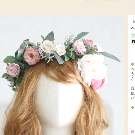
（
ヘ
T
F
ヘ
う
さ
真
使
い
※