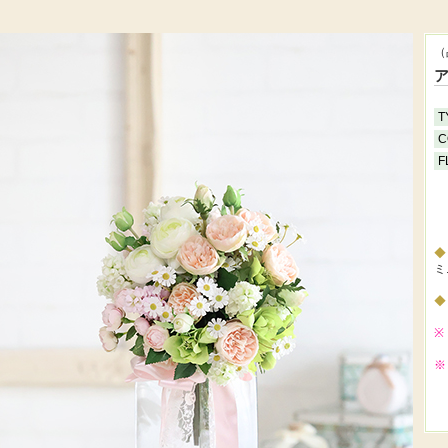
（
T
C
F
ミ
※
※