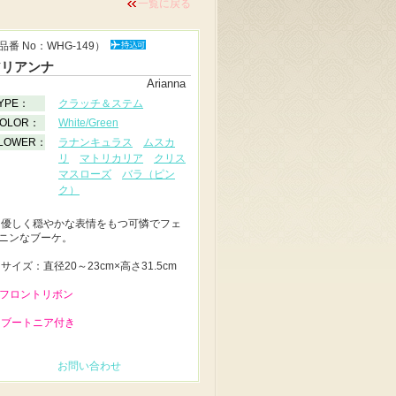
一覧に戻る
品番 No：WHG-149）
アリアンナ
Arianna
YPE：
クラッチ＆ステム
OLOR：
White/Green
LOWER：
ラナンキュラス
ムスカ
リ
マトリカリア
クリス
マスローズ
バラ（ピン
ク）
◆
優しく穏やかな表情をもつ可憐でフェ
ニンなブーケ。
◆
サイズ：直径20～23cm×高さ31.5cm
 フロントリボン
 ブートニア付き
お問い合わせ