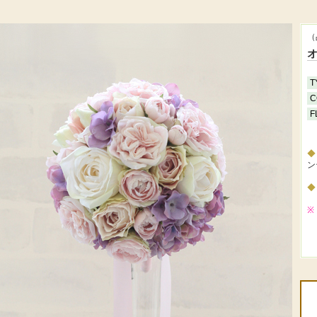
（
T
C
F
ン
※