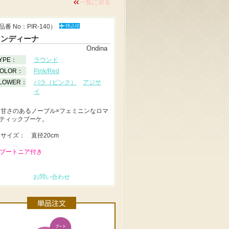
一覧に戻る
品番 No：PIR‐140）
オンディーナ
Ondina
YPE：
ラウンド
OLOR：
Pink/Red
LOWER：
バラ（ピンク）
アジサ
イ
◆
甘さのあるノーブル×フェミニンなロマ
ティックブーケ。
◆
サイズ： 直径20cm
 ブートニア付き
お問い合わせ