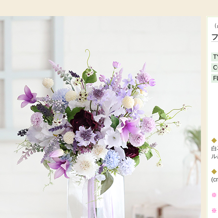
（
T
C
F
白
ル
(c
※
※