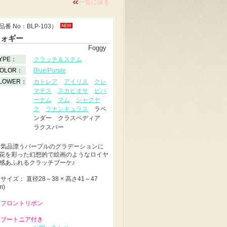
一覧に戻る
品番 No：BLP-103）
フォギー
Foggy
YPE：
クラッチ＆ステム
OLOR：
Blue/Purple
LOWER：
カトレア
アイリス
クレ
マチス
スカビオサ
ビバ
ーナム
マム
シャクヤ
ク
ラナンキュラス
ラベ
ンダー クラスペディア
ラクスパー
◆
気品漂うパープルのグラデーションに
花を彩った幻想的で絵画のようなロイヤ
感あふれるクラッチブーケ♪
◆
サイズ： 直径28～38 × 高さ41～47
m)
 フロントリボン
 ブートニア付き