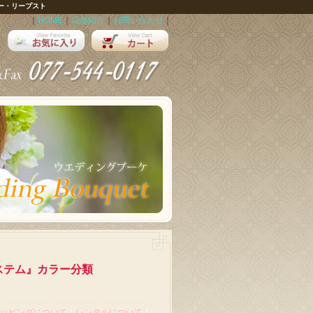
ー・リープスト
｜
HOME
｜
店舗紹介
｜
お問い合わせ
｜
ステム』カラー分類
ッピングについて
｜
レンタルについて
｜