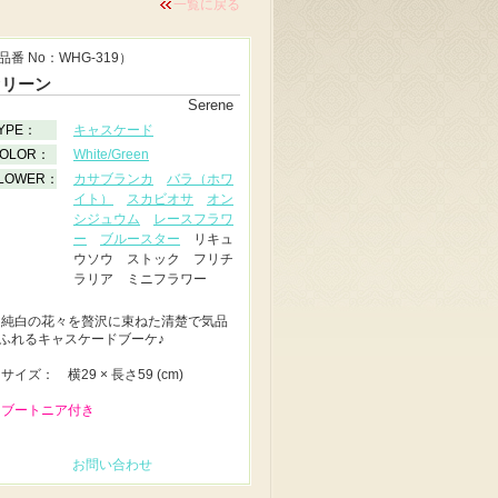
一覧に戻る
品番 No：WHG-319）
セリーン
Serene
YPE：
キャスケード
OLOR：
White/Green
LOWER：
カサブランカ
バラ（ホワ
イト）
スカビオサ
オン
シジュウム
レースフラワ
ー
ブルースター
リキュ
ウソウ ストック フリチ
ラリア ミニフラワー
◆
純白の花々を贅沢に束ねた清楚で気品
ふれるキャスケードブーケ♪
◆
サイズ： 横29 × 長さ59 (cm)
 ブートニア付き
お問い合わせ