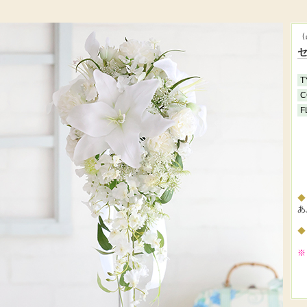
（
T
C
F
あ
※