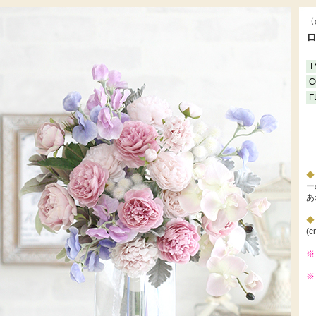
（
T
C
F
ー
あ
(c
※
※