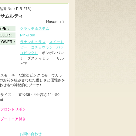
品番 No：PIR-278）
ロサムルティ
Rosamulti
YPE：
クラッチ＆ステム
OLOR：
Pink/Red
LOWER：
ラナンキュラス
スイート
ピー
コチョウラン
バラ
（ピンク）
ポンポンバン
チ ダスティミラー サル
ビア
◆
スモーキーな濃淡ピンクにモーヴカラ
のお花を組み合わせた優しさと優雅さを
わせもつ神秘的なブーケ♪
◆
サイズ： 直径36～44×高さ44～50
m)
 フロントリボン
 ブートニア付き
お問い合わせ